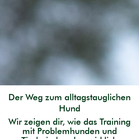
Du lernst die effektivsten sofort umsetzbaren
Trainingsstrategien für alle wichtigen Alltagsprobleme
Du bekommst ein tiefgründiges Verständnis von dem
jeweiligen Problemverhalten und wann welcher
Lösungsweg Sinn macht
Jetzt buchen
Der Weg zum alltagstauglichen
Hund
Wir zeigen dir, wie das Training
mit Problemhunden und