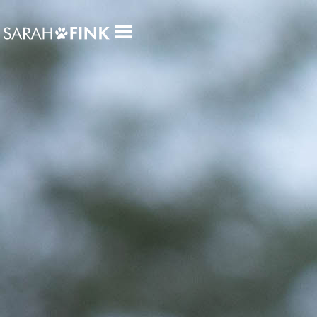
Das wirst du lernen
Riesige Bandbreite an Problemverhalten,
Altersgruppen & Hunderassen machen es dir einfach,
das Training auf eure eigene Ausgangssituation
praktisch umzusetzen